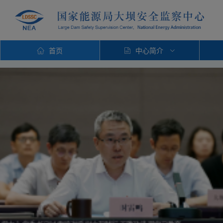
首页
中心简介