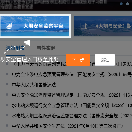
大坝中心党委召开“树立和践行正确政绩观” 学习教育中心组集
体研讨暨“十五五”规划专题研讨会
大坝安全监察平台
《大坝与安全》期
法规制度
事件案例
大坝安全管理入口移至此处
下一步
跳过
电力企业涉电应急预案管理办法（国能发安全规〔2025〕66
中华人民共和国能源法
电力安全隐患治理监督管理规定（国能发安全规〔2022〕116
水电站大坝运行安全应急管理办法（国能发安全规〔2022〕10
水电站大坝工程隐患治理监督管理办法（国能发安全规〔2022
中华人民共和国安全生产法（2021年6月10日第三次修正）