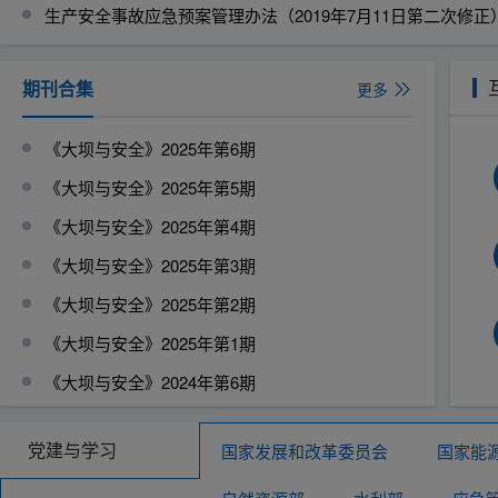
生产安全事故应急预案管理办法（2019年7月11日第二次修正
期刊合集
更多
《大坝与安全》2025年第6期
《大坝与安全》2025年第5期
《大坝与安全》2025年第4期
《大坝与安全》2025年第3期
《大坝与安全》2025年第2期
《大坝与安全》2025年第1期
《大坝与安全》2024年第6期
党建与学习
国家发展和改革委员会
国家能